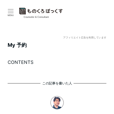
メ
イ
MENU
Counselor & Consultant
ン
コ
アフィリエイト広告を利用しています
My 予約
ン
テ
CONTENTS
ン
ツ
この記事を書いた人
へ
移
動