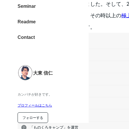
しいカンパチと出会い感動しました。そして、2
Seminar
るお鮨屋さんのあじまさんで、その時以上の
極
Readme
し感動
。あと、
蕎麦
も好きです。
Contact
目次
大東 信仁
年表
大東 信仁
お仕事のご依頼
SNSアカウント
カンパチが好きです。
なぜ「ものくろ」なの？
プロフィールはこちら
Web・Blogコーチ
フォローする
「ものくろキャンプ」を運営