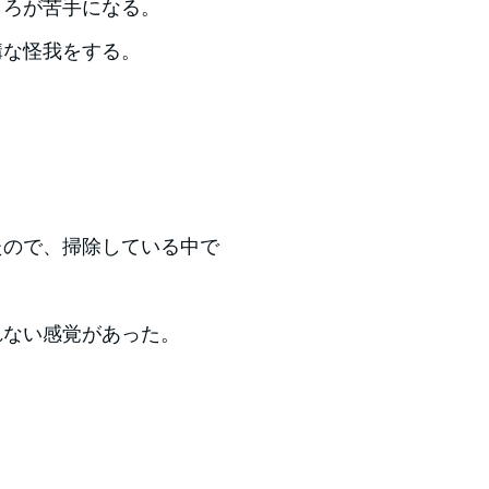
ころが苦手になる。
構な怪我をする。
たので、掃除している中で
れない感覚があった。