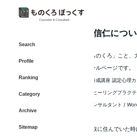
Counselor & Consultant
ものくろ こと 大東信仁につ
Search
このブログを運営している「ものくろ」こと、大
Profile
ぶひと）について、プロフィールページです。
Ranking
心理カウンセラー / 岡部明美LPL養成講座 認定心理カ
ンセリング型1on1認定SV /シータヒーリングプラクテ
Category
経営コンサルタント / WEB・ITコンサルタント / Wor
Archive
みだす代表取締役
Sitemap
カンパチが好きです。山陰 鳥取に住んでいた