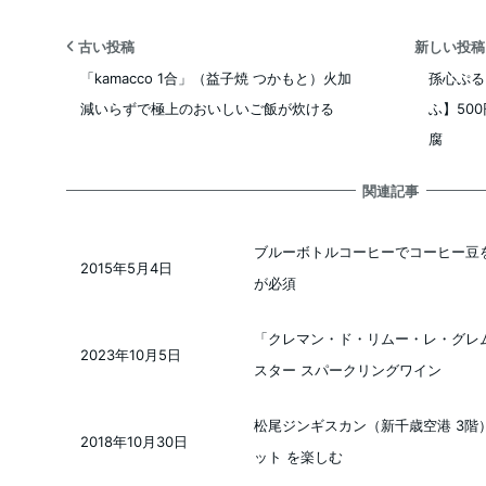
古い投稿
新しい投
「kamacco 1合」（益子焼 つかもと）火加
孫心ぷる
減いらずで極上のおいしいご飯が炊ける
ふ】50
腐
関連記事
ブルーボトルコーヒーでコーヒー豆
2015年5月4日
投稿日
が必須
「クレマン・ド・リムー・レ・グレ
2023年10月5日
投稿日
スター スパークリングワイン
松尾ジンギスカン（新千歳空港 3階
2018年10月30日
投稿日
ット を楽しむ