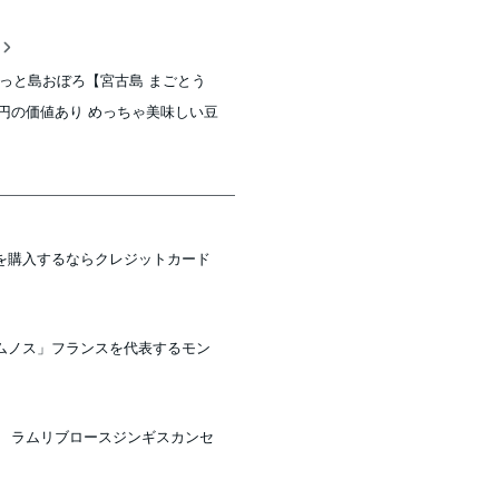
稿
っと島おぼろ【宮古島 まごとう
0円の価値あり めっちゃ美味しい豆
を購入するならクレジットカード
ムノス」フランスを代表するモン
） ラムリブロースジンギスカンセ