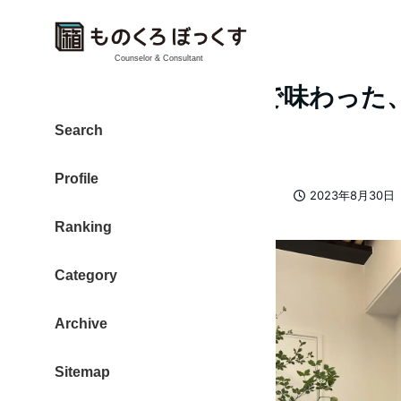
Counselor & Consultant
浅草橋「あじま」で味わった
チの握り寿司
Search
Profile
カテゴリー
大東 信仁（ものくろ）
おいしい
2023年8月30日
著
投稿日
Ranking
者
Category
Archive
Sitemap