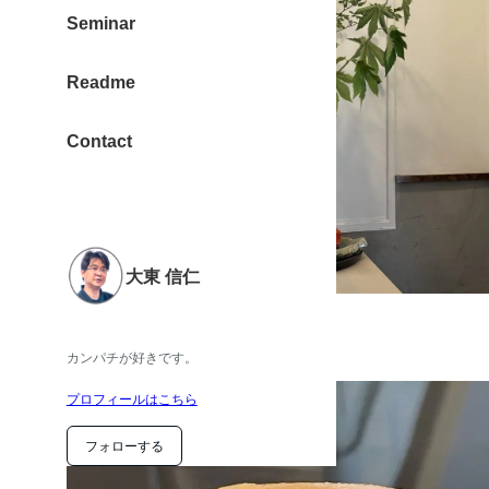
Seminar
Readme
Contact
大東 信仁
最高だった。美味しかった。
カンパチの握り寿司。
カンパチが好きです。
プロフィールはこちら
フォローする