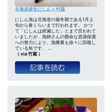
北海道産生にしん « 竹蔵
にしん漁は北海道の厳冬期である1月上
旬から春くらいまで行われます。 かつ
て「にしんは絶滅した」とまで言われて
いましたが、漁師さんの懸命な資源保護
への努力により、漁獲量も徐々に回復し
ている魚です。 …
（ via 竹蔵 ）