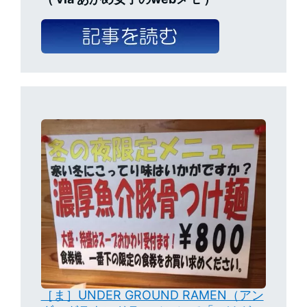
［ま］UNDER GROUND RAMEN（アン