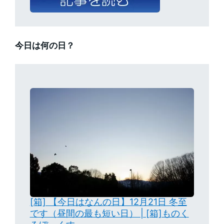
今日は何の日？
[箱] 【今日はなんの日】12月21日 冬至
です（昼間の最も短い日） | [箱]ものく