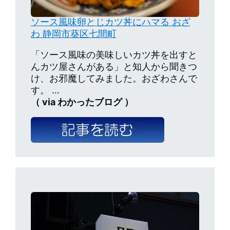
ソース風味卵とじカツ丼にハマる おざ
わ 静岡市葵区七間町
「ソース風味の美味しいカツ丼を出すと
んカツ屋さんがある」と知人から聞きつ
け、お邪魔してみました。おざわさんで
す。 …
（ via わかったブログ ）