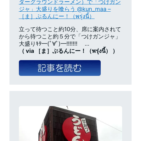
ダーグラウンドラーメン）で「つけガン
ジャ」大盛りを喰らう @kun_maa –
［ま］ぷるんにー！（พรุ่งนี้）
立って待つこと約10分、席に案内されて
から待つこと約５分で「つけガンジャ」
大盛りｷﾀ━(ﾟ∀ﾟ)━!!!!!!! …
（ via ［ま］ぷるんにー！（พรุ่งนี้） ）