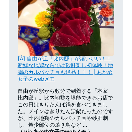
[Å] 自由が丘「比内邸」が凄いいい！！
新鮮な地鶏ならでは砂肝刺し初体験！地
鶏のカルパッチョも絶品！！！ | あかめ
女子のwebメモ
自由が丘駅から数分で到着する「本家
比内邸」。比内地鶏を堪能できるお店で
この日はきりたんぽ鍋を食べてきまし
た。メインはきりたんぽ鍋だったのです
が、比内地鶏のカルパッチョや砂肝刺
し、希少部位の焼き鳥など …
（ via あかめ女子のwebメモ ）