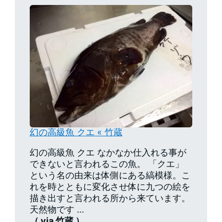
幻の高級魚 クエ « 竹蔵
幻の高級魚 クエ なかなか仕入れる事が
できないと言われるこの魚。 「クエ」
という名の由来は体側にある縞模様。こ
れを時とともに変化させ体に九つの絵を
描き出すと言われる所から来ています。
天然物です …
（ via 竹蔵 ）