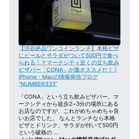
【渋谷絶品ワンコインランチ】本格ピザ
にビールとサラダがついて500円で食べ
られる！？マークシティ近くの立ち飲み
ピザバー「CONA」が激オススメだ！ |
iPhone・Macの情報発信ブログ
“NUMBER333”
「CONA」という立ち飲みピザバー。マ
ークシティから徒歩2~3分の場所にある
お店なのですが、これがめちゃめちゃ良
いお店でした。 なんとランチなら本格
ピザとドリンク、サラダが付いて500円
という破格の …