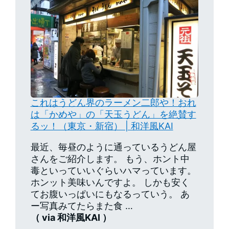
これはうどん界のラーメン二郎や！おれ
は「かめや」の「天玉うどん」を絶賛す
るッ！（東京・新宿） | 和洋風KAI
最近、毎昼のように通っているうどん屋
さんをご紹介します。 もう、ホント中
毒といっていいぐらいハマっています。
ホンット美味いんですよ。 しかも安く
てお腹いっぱいにもなるっていう。 あ
ー写真みてたらまた食 …
（ via 和洋風KAI ）