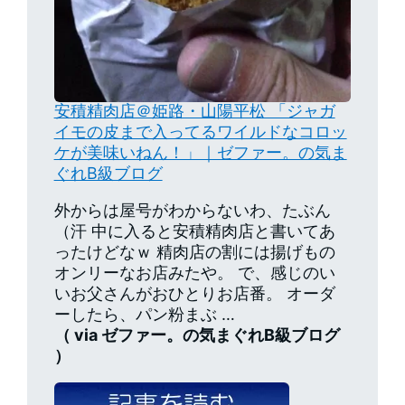
安積精肉店＠姫路・山陽平松 「ジャガ
イモの皮まで入ってるワイルドなコロッ
ケが美味いねん！」｜ゼファー。の気ま
ぐれB級ブログ
外からは屋号がわからないわ、たぶん
（汗 中に入ると安積精肉店と書いてあ
ったけどなｗ 精肉店の割には揚げもの
オンリーなお店みたや。 で、感じのい
いお父さんがおひとりお店番。 オーダ
ーしたら、パン粉まぶ …
（ via ゼファー。の気まぐれB級ブログ
）