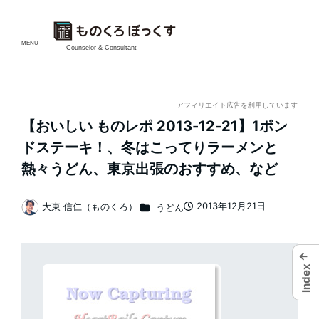
メ
イ
MENU
Counselor & Consultant
ン
コ
アフィリエイト広告を利用しています
【おいしい ものレポ 2013-12-21】1ポン
ン
ドステーキ！、冬はこってりラーメンと
テ
熱々うどん、東京出張のおすすめ、など
ン
カテゴリー
2013年12月21日
大東 信仁（ものくろ）
うどん
投稿日
著
ツ
者
へ
←
Index
移
動