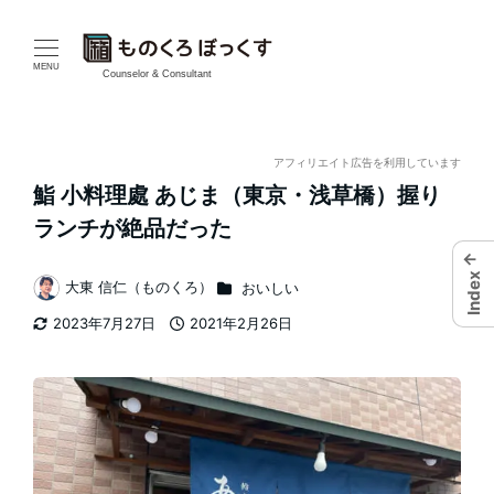
メ
イ
MENU
Counselor & Consultant
ン
コ
アフィリエイト広告を利用しています
鮨 小料理處 あじま（東京・浅草橋）握り
ン
ランチが絶品だった
テ
←
Index
カテゴリー
大東 信仁（ものくろ）
おいしい
ン
著
2023年7月27日
2021年2月26日
者
ツ
更新日
投稿日
へ
移
動