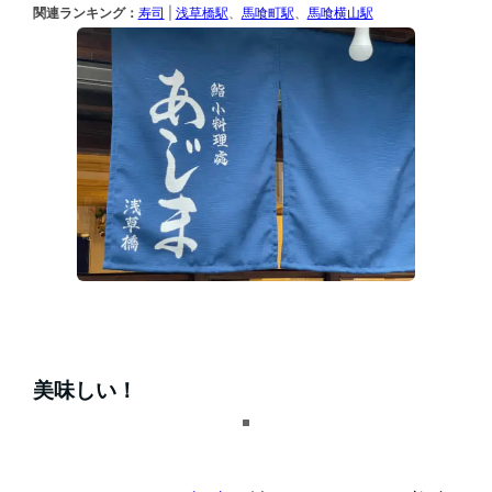
関連ランキング：
寿司
|
浅草橋駅
、
馬喰町駅
、
馬喰横山駅
美味しい！