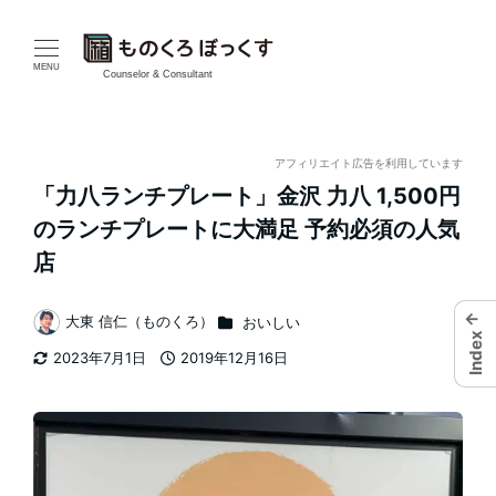
メ
イ
MENU
Counselor & Consultant
ン
コ
アフィリエイト広告を利用しています
「力八ランチプレート」金沢 力八 1,500円
ン
のランチプレートに大満足 予約必須の人気
テ
店
ン
←
カテゴリー
大東 信仁（ものくろ）
おいしい
著
ツ
Index
2023年7月1日
2019年12月16日
者
更新日
投稿日
へ
移
動