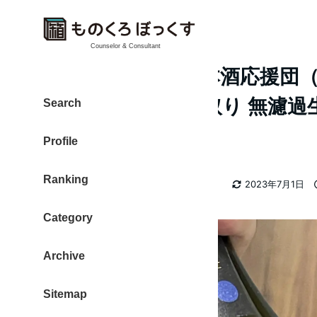
Counselor & Consultant
NOTO〈能登〉日本酒応援団
-生酒-しずく斗瓶取り 無濾過
Search
醸
Profile
Ranking
カテゴリー
大東 信仁（ものくろ）
おいしい
2023年7月1日
著
更新日
者
Category
Archive
Sitemap