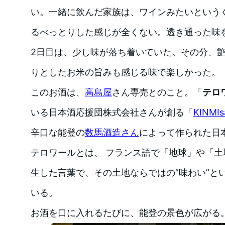
い。一緒に飲んだ家族は、ワインみたいという
るべっとりした感じが全くない。透き通った味
2日目は、少し味が落ち着いていた。その分、
りとしたお米の旨みも感じる味で楽しかった。
このお酒は、
高島屋
さん専売とのこと。「
テロ
いる日本酒応援団株式会社さんが創る「
KINMIs
辛口な能登の
数馬酒造さん
によって作られた日
テロワールとは、 フランス語で「地球」や「土地」を
生した言葉で、その土地ならではの”味わい”と
いる。
お酒を口に入れるたびに、能登の景色が広がる