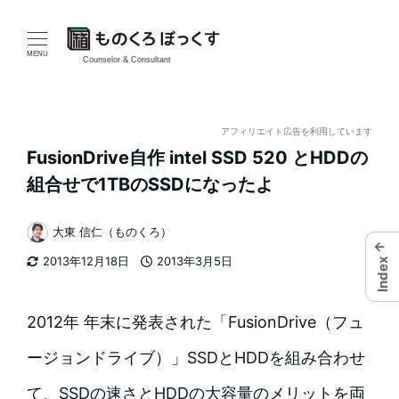
メ
イ
MENU
Counselor & Consultant
ン
コ
アフィリエイト広告を利用しています
FusionDrive自作 intel SSD 520 とHDDの
ン
組合せで1TBのSSDになったよ
テ
大東 信仁（ものくろ）
ン
著
←
2013年12月18日
2013年3月5日
Index
者
ツ
更新日
投稿日
へ
2012年 年末に発表された「FusionDrive（フュ
移
ージョンドライブ）」SSDとHDDを組み合わせ
動
て、SSDの速さとHDDの大容量のメリットを両