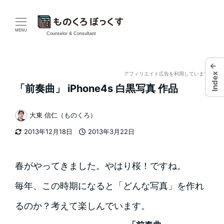
メ
イ
MENU
Counselor & Consultant
ン
←
コ
アフィリエイト広告を利用しています
Index
「前奏曲」 iPhone4s 白黒写真 作品
ン
テ
大東 信仁（ものくろ）
著
2013年12月18日
2013年3月22日
ン
者
更新日
投稿日
ツ
春がやってきました。やはり桜！ですね。
へ
毎年、この時期になると「どんな写真」を作れ
移
るのか？考えて楽しんでいます。
動