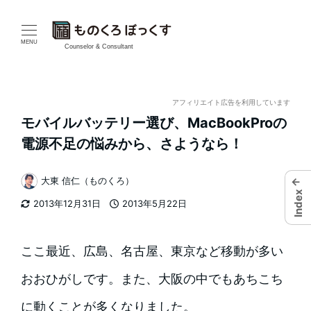
メ
イ
MENU
Counselor & Consultant
ン
コ
アフィリエイト広告を利用しています
モバイルバッテリー選び、MacBookProの
ン
電源不足の悩みから、さようなら！
テ
←
大東 信仁（ものくろ）
ン
著
Index
2013年12月31日
2013年5月22日
者
ツ
更新日
投稿日
へ
ここ最近、広島、名古屋、東京など移動が多い
移
おおひがしです。また、大阪の中でもあちこち
動
に動くことが多くなりました。