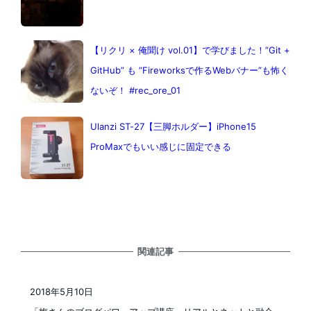
【リクリ × 俺聞け vol.01】で学びました！”Git +
GitHub” も ”Fireworksで作るWebバナー”も怖く
ないぞ！ #rec_ore_01
Ulanzi ST-27【三脚ホルダー】iPhone15
ProMaxでもいい感じに固定できる
関連記事
2018年5月10日
投稿日