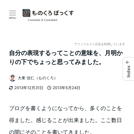
メ
イ
MENU
Counselor & Consultant
ン
コ
アフィリエイト広告を利用しています
自分の表現するってことの意味を、月明か
ン
りの下でちょっと思ってみました。
←
テ
Index
大東 信仁（ものくろ）
ン
著
2013年12月31日
2013年5月24日
者
ツ
更新日
投稿日
へ
ブログを書くようになってから、多くのことを
移
得ました。感じることが出来ました。ここ数日
動
の間にそのことを書いてきました。