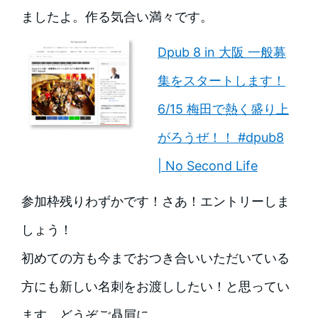
ましたよ。作る気合い満々です。
Dpub 8 in 大阪 一般募
集をスタートします！
6/15 梅田で熱く盛り上
がろうぜ！！ #dpub8
| No Second Life
参加枠残りわずかです！さあ！エントリーしま
しょう！
初めての方も今までおつき合いいただいている
方にも新しい名刺をお渡ししたい！と思ってい
ます。どうぞご贔屓に。