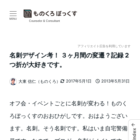
メ
イ
MENU
Counselor & Consultant
ン
コ
アフィリエイト広告を利用しています
名刺デザイン考！ ３ヶ月間の変遷？記録 2
ン
つ折が大好きです。
テ
2017年5月1日
2013年5月31日
大東 信仁（ものくろ）
ン
更新日
投稿日
著
者
ツ
オフ会・イベントごとに名刺が変わる！ものく
へ
ろぼっくすのおおひがしです。おはようござい
移
←
ます。名刺。そう名刺です。私はいま自宅警備
Index
動