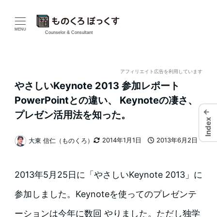
メ
イ
MENU
Counselor & Consultant
ン
コ
アフィリエイト広告を利用しています
やさしいKeynote 2013 参加レポート
ン
PowerPointとの違い、 Keynoteの凄さ、
テ
←
プレゼン活用法を知った。
Index
ン
2014年1月1日
2013年6月2日
大東 信仁（ものくろ）
更新日
投稿日
著
ツ
者
へ
2013年5月25日に「やさしいKeynote 2013」に
移
参加しました。Keynoteを使ってのプレゼンテ
動
ーションは今年に数回 やりました。ただし独学