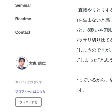
Seminar
プレゼンテーションは、言葉を直接やりとりす
Readme
分の経験を話さないのは説得力を生まないと感
順番を入れ替えることを含めると、8割いや9割
Contact
また、持ち時間を計算するとバッサリ切り捨て
ついついためらいがちになってしまうのですが
てそのままにして、本番の後に”しまった”と思
大東 信仁
なので変えました。
伝えたい優先順位と内容がわかっているから、
カンパチが好きです。
そう理解して今日も前に進みます。
プロフィールはこちら
良かったこと
フォローする