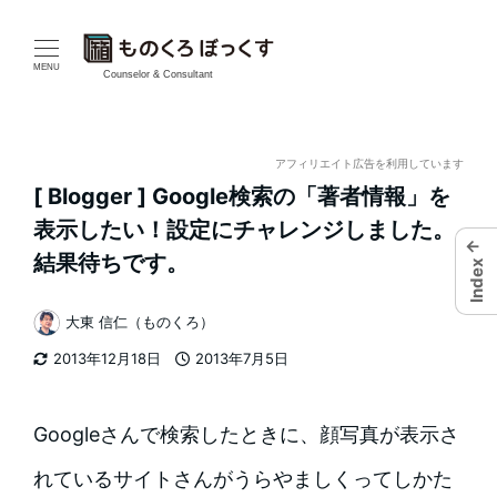
メ
イ
MENU
Counselor & Consultant
ン
コ
アフィリエイト広告を利用しています
[ Blogger ] Google検索の「著者情報」を
ン
表示したい！設定にチャレンジしました。
←
テ
結果待ちです。
Index
ン
大東 信仁（ものくろ）
著
ツ
2013年12月18日
2013年7月5日
者
更新日
投稿日
へ
移
Googleさんで検索したときに、顔写真が表示さ
動
れているサイトさんがうらやましくってしかた