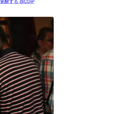
| 覚醒する @CDiP