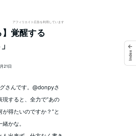
アフィリエイト広告を利用しています
くろ】覚醒する
る」
←
Index
7月21日
ログさんです。@donpyさ
表現すると、全力で”あの
何が得たいのですか？”と
一緒かな。
とも出来ず、仕方なく書き