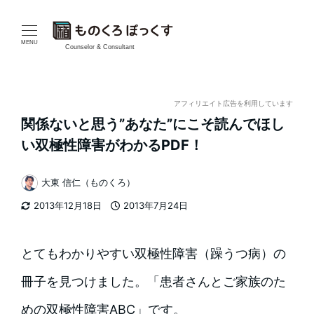
メ
イ
MENU
Counselor & Consultant
ン
コ
アフィリエイト広告を利用しています
関係ないと思う”あなた”にこそ読んでほし
ン
い双極性障害がわかるPDF！
テ
大東 信仁（ものくろ）
ン
著
2013年12月18日
2013年7月24日
者
ツ
更新日
投稿日
へ
とてもわかりやすい双極性障害（躁うつ病）の
移
冊子を見つけました。「患者さんとご家族のた
動
めの双極性障害ABC」です。