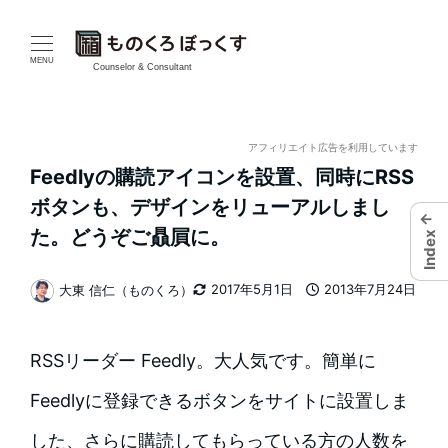
メ
イ
MENU
Counselor & Consultant
ン
コ
アフィリエイト広告を利用しています
Feedlyの購読アイコンを設置、同時にRSS
ン
ボタンも、デザインをリューアルしまし
←
テ
た。どうぞご贔屓に。
Index
ン
2017年5月1日
2013年7月24日
大東 信仁（ものくろ）
更新日
投稿日
著
ツ
者
へ
RSSリーダー Feedly。大人気です。簡単に
移
Feedlyに登録できるボタンをサイトに設置しま
動
した、さらに購読してもらっている方の人数を