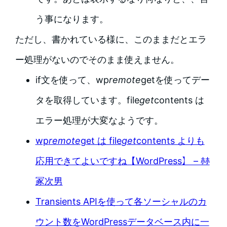
う事になります。
ただし、書かれている様に、このままだとエラ
ー処理がないのでそのまま使えません。
if文を使って、wp
remote
getを使ってデー
タを取得しています。file
get
contents は
エラー処理が大変なようです。
wp
remote
get は file
get
contents よりも
応用できてよいですね【WordPress】 – ﾎﾎ
冢次男
Transients APIを使って各ソーシャルのカ
ウント数をWordPressデータベース内に一