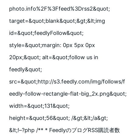
photo.info%2F%3Ffeed%3Drss2&quot;
target=&quot;blank&quot;&gt;&lt;img
id=&quot;feedlyFollow&quot;
style=&quot;margin: 0px 5px 0px
20px;&quot; alt=&quot;follow us in
feedly&quot;
src=&quot;http://s3.feedly.com/img/follows/f
eedly-follow-rectangle-flat-big_2x.png&quot;
width=&quot;131&quot;
height=&quot;56&quot; /&gt;&lt;/a&gt;
&lt;!–?php /** * FeedlyのブログRSS購読者数