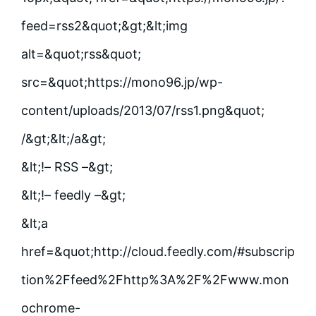
feed=rss2&quot;&gt;&lt;img
alt=&quot;rss&quot;
src=&quot;https://mono96.jp/wp-
content/uploads/2013/07/rss1.png&quot;
/&gt;&lt;/a&gt;
&lt;!– RSS –&gt;
&lt;!– feedly –&gt;
&lt;a
href=&quot;http://cloud.feedly.com/#subscrip
tion%2Ffeed%2Fhttp%3A%2F%2Fwww.mon
ochrome-