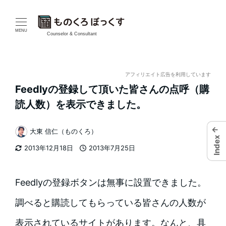
メ
イ
MENU
Counselor & Consultant
ン
コ
アフィリエイト広告を利用しています
Feedlyの登録して頂いた皆さんの点呼（購
ン
読人数）を表示できました。
テ
←
大東 信仁（ものくろ）
ン
著
Index
2013年12月18日
2013年7月25日
者
ツ
更新日
投稿日
へ
Feedlyの登録ボタンは無事に設置できました。
移
調べると購読してもらっている皆さんの人数が
動
表示されているサイトがあります。なんと、具