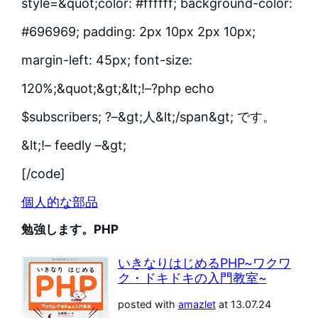
style=&quot;color: #ffffff; background-color:
#696969; padding: 2px 10px 2px 10px;
margin-left: 45px; font-size:
120%;&quot;&gt;&lt;!–?php echo
$subscribers; ?–&gt;人&lt;/span&gt; です。
&lt;!– feedly –&gt;
[/code]
個人的な部品
勉強します。PHP
いきなりはじめるPHP~ワクワ
ク・ドキドキの入門教室~
posted with
amazlet
at 13.07.24