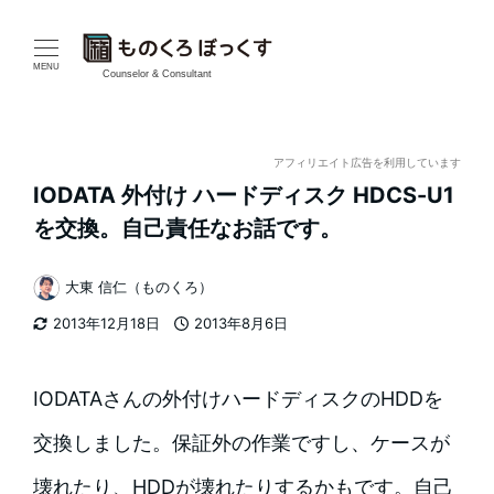
メ
イ
MENU
Counselor & Consultant
ン
コ
アフィリエイト広告を利用しています
IODATA 外付け ハードディスク HDCS-U1
ン
を交換。自己責任なお話です。
テ
大東 信仁（ものくろ）
ン
著
2013年12月18日
2013年8月6日
者
ツ
更新日
投稿日
へ
IODATAさんの外付けハードディスクのHDDを
移
交換しました。保証外の作業ですし、ケースが
動
壊れたり、HDDが壊れたりするかもです。自己