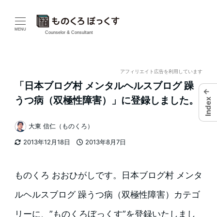
メ
イ
MENU
Counselor & Consultant
ン
コ
アフィリエイト広告を利用しています
「日本ブログ村 メンタルヘルスブログ 躁
ン
←
うつ病（双極性障害）」に登録しました。
Index
テ
大東 信仁（ものくろ）
ン
著
2013年12月18日
2013年8月7日
者
ツ
更新日
投稿日
へ
ものくろ おおひがしです。日本ブログ村 メンタ
移
ルヘルスブログ 躁うつ病（双極性障害）カテゴ
動
リーに、”ものくろぼっくす”を登録いたしまし