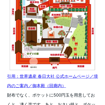
引用：世界遺産 春日大社 公式ホームページ／境
内のご案内／御本殿（回廊内）
財布でなく、ポケットに500円玉を用意してお
くと、凄く楽です。あと、おさい銭と。ポケッ