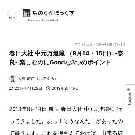
メ
イ
MENU
Counselor & Consultant
ン
コ
アフィリエイト広告を利用しています
春日大社 中元万燈籠 （8月14・15日）-奈
ン
良- 楽しむのにGoodな3つのポイント
テ
大東 信仁（ものくろ）
ン
著
2017年4月25日
2013年8月15日
←
者
ツ
更新日
投稿日
Index
へ
2013年8月14日 奈良 春日大社 中元万燈籠に行
移
ってきました。あっ！そうなんだ！があったの
動
で書きます。これを押さえておけば、出来る彼