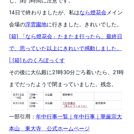
し、閉門時間に注意です。
14日で終わりましたが、私は
なら燈花会
メイン
会場の
浮雲園地
に行きました。きれいでした。
[箱] 「なら燈花会」たまたま行ったら、最終日
で、思っていた以上にきれいで感動しました。
| [箱]ものくろぼっくす
その後に大仏殿に21時30分ごろ着いたら、21時
までだったようで閉まっていました。残念。
一部引用：
年中行事一覧｜年中行事｜華厳宗大
本山 東大寺 公式ホームページ