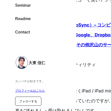
Seminar
ユニバーサルアプリ
Readme
フォトシンク（PhotoSync）– コン
Contact
Android デバイス、Google、Dropbox
OneDrive、WebDav、FTP、その他沢山
オをワイヤレス転送
大東 信仁
カテゴリ: 写真／ビデオ, ユーティリティ
カンパチが好きです。
PhotoSyncは iPhone だけでなくiPad / iP
プロフィールはこちら
ルアプリです。ふーん。と思っていたのですが
フォローする
真を”送れるし・受け取れるし”なんです。