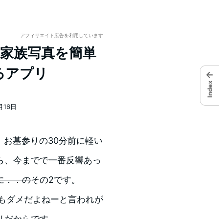
アフィリエイト広告を利用しています
の2】家族写真を簡単
るアプリ
←
Index
月16日
、お墓参りの30分前に
軽い
ら、今までで一番反響あっ
に．．の
その2です。
もダメだよねーと言われが
リだからです。