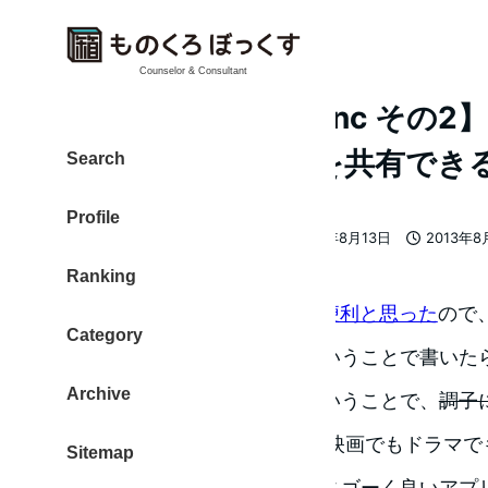
Counselor & Consultant
【iPhone PhotoSync そ
に大画面に！笑顔を共有でき
Search
Profile
大東 信仁（ものくろ）
2014年8月13日
2013年8
著
更新日
投稿日
Ranking
者
iPhone PhotoSync アプリが便利と思った
ので
Category
ノリで
まずは書いておこうということで書いた
Archive
たんじゃない？みたいな。ということで、
調子
その2とかパート2とかって、映画でもドラマで
Sitemap
ちですが、書いておきます。スゴーく良いアプ