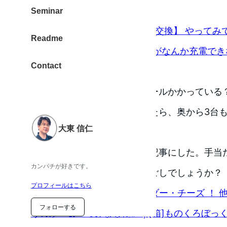
充電がおかしい件を相談。
Seminar
[箱] 【ドコモ 保証期間内 本体交換】 やって
Readme
と。Galaxy note（SC-05D）がなんか充電で
Contact
ものくろぼっくす
あっさり過ぎる手続き。リコールかかっている？a
ップするのは．．．と相談したら、奥から3台
大東 信仁
たし。
なんかマクド食べたくって。記事にした。手当
カンパチが好きです。
ですが、みなさまいかがお過ごしでしょうか？
プロフィールはこちら
[箱] ダブルクォーターパウンダー・チーズ ！
フォローする
うのか？食べてみました。 | [箱]ものくろぼっ