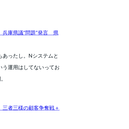
兵庫県議“問題”発言 県
もあったし。Nシステムと
いう運用はしてないってお
間。
、三者三様の顧客争奪戦＋