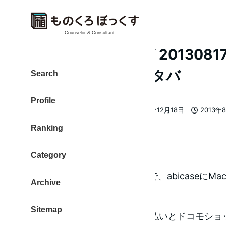
Counselor & Consultant
[ 日次クロージング 20130817 V
ドコモ マクドとスタバ
Search
Profile
大東 信仁（ものくろ）
2013年12月18日
2013年
著
更新日
投稿日
Ranking
者
モノクロの静と動
Category
郵便局に行く用事ができたので、abicaseにMac
Archive
で。
Sitemap
その後、auショップに料金支払いとドコモショップに