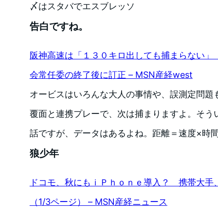
〆はスタバでエスブレッソ
告白ですね。
阪神高速は「１３０キロ出しても捕まらない」 
会常任委の終了後に訂正 – MSN産経west
オービスはいろんな大人の事情や、誤測定問題
覆面と連携プレーで、次は捕まりますよ。そう
話ですが、データはあるよね。距離＝速度×時
狼少年
ドコモ、秋にもｉＰｈｏｎｅ導入？ 携帯大手
（1/3ページ） – MSN産経ニュース