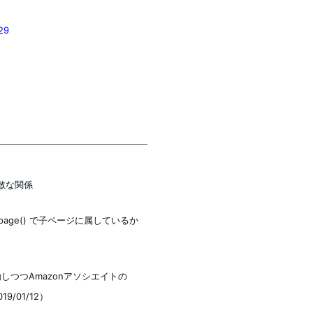
29
敵な関係
s_subpage() で子ページに属しているか
しつつAmazonアソシエイトの
/01/12）