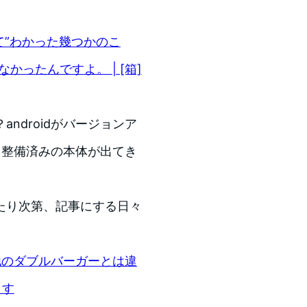
みて”わかった幾つかのこ
きなかったんですよ。 | [箱]
ndroidがバージョンア
も整備済みの本体が出てき
たり次第、記事にする日々
 他のダブルバーガーとは違
くす