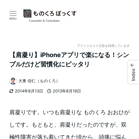
メ
イ
MENU
Counselor & Consultant
ン
コ
アフィリエイト広告を利用しています
【肩凝り】iPhoneアプリで楽になる！シン
ン
プルだけど習慣化にピッタリ
←
テ
Index
大東 信仁（ものくろ）
ン
著
2014年8月13日
2013年8月19日
者
ツ
更新日
投稿日
へ
肩凝りです。いつも肩凝りな ものくろ おおひが
移
しです。もともと、肩凝りだったのですが、双
動
極性障害が落ち着いてきた頃から、頭痛に悩ん