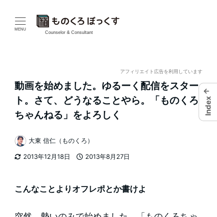
メ
イ
MENU
Counselor & Consultant
ン
コ
アフィリエイト広告を利用しています
動画を始めました。ゆるーく配信をスター
ン
←
ト。さて、どうなることやら。「ものくろ
Index
テ
ちゃんねる」をよろしく
ン
大東 信仁（ものくろ）
著
ツ
2013年12月18日
2013年8月27日
者
更新日
投稿日
へ
移
こんなことよりオフレポとか書けよ
動
突然、勢いのみで始めました。「ものくろちゃ