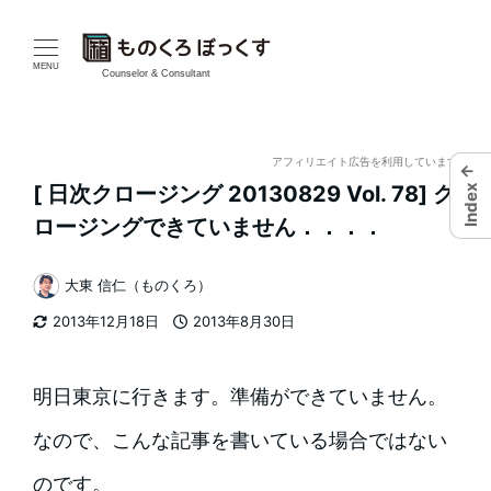
メ
イ
MENU
Counselor & Consultant
ン
コ
アフィリエイト広告を利用しています
←
[ 日次クロージング 20130829 Vol. 78] ク
Index
ン
ロージングできていません．．．．
テ
大東 信仁（ものくろ）
ン
著
2013年12月18日
2013年8月30日
者
ツ
更新日
投稿日
へ
明日東京に行きます。準備ができていません。
移
なので、こんな記事を書いている場合ではない
動
のです。