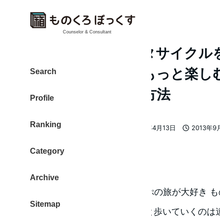
Counselor & Consultant
【旅の知恵】レンタサイクル
て、楽しい旅行をもっと楽しむ
Search
っぷで旅する私の方法
Profile
Ranking
大東 信仁（ものくろ）
2017年4月13日
2013年9
著
更新日
投稿日
者
Category
歩いてはちょっと
Archive
旅行が好きです。特に18きっぷの旅が大好き も
Sitemap
駅から、観光する時にちょっと歩いていくのは