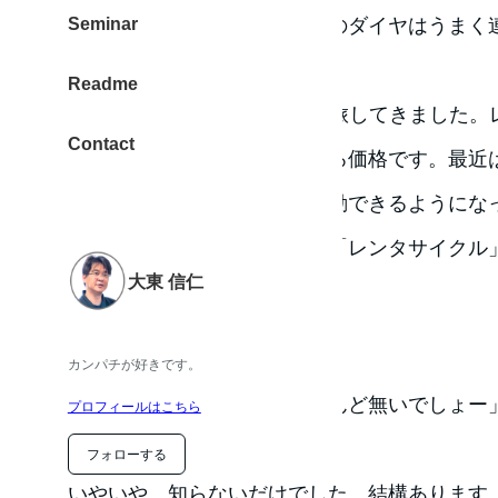
ります。バスのダイヤと列車のダイヤはうまく
Seminar
ります。
Readme
18キップを使ってあちこちを旅してきました。
Contact
です。利用する金額もお手ごろ価格です。最近
もできる場所があり、楽に移動できるようにな
先日、紀伊勝浦を訪れた時も「レンタサイクル
大東 信仁
く広がって便利でした。
レンタサイクル
カンパチが好きです。
レンタサイクルなんて「ほとんど無いでしょー
プロフィールはこちら
ん」と思っていました。
フォローする
いやいや、知らないだけでした。結構あります