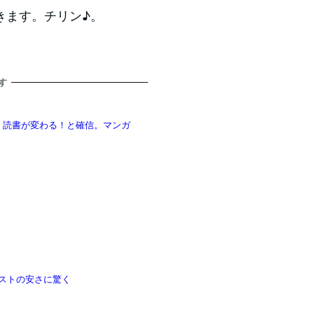
きます。チリン♪。
す
）を体験、読書が変わる！と確信。マンガ
グコストの安さに驚く