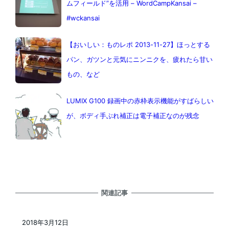
ムフィールド”を活用 – WordCampKansai –
#wckansai
【おいしい：ものレポ 2013-11-27】ほっとする
パン、ガツンと元気にニンニクを、疲れたら甘い
もの、など
LUMIX G100 録画中の赤枠表示機能がすばらしい
が、ボディ手ぶれ補正は電子補正なのが残念
関連記事
2018年3月12日
投稿日