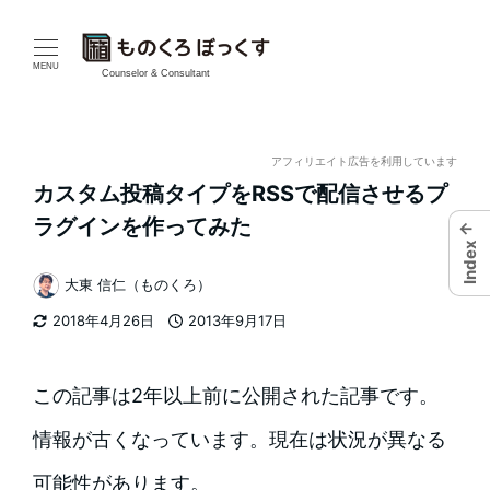
メ
イ
MENU
Counselor & Consultant
ン
コ
アフィリエイト広告を利用しています
カスタム投稿タイプをRSSで配信させるプ
ン
ラグインを作ってみた
←
テ
Index
大東 信仁（ものくろ）
ン
著
2018年4月26日
2013年9月17日
者
ツ
更新日
投稿日
へ
この記事は2年以上前に公開された記事です。
移
情報が古くなっています。現在は状況が異なる
動
可能性があります。