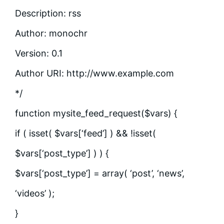
Description: rss
Author: monochr
Version: 0.1
Author URI: http://www.example.com
*/
function mysite_feed_request($vars) {
if ( isset( $vars[‘feed’] ) && !isset(
$vars[‘post_type’] ) ) {
$vars[‘post_type’] = array( ‘post’, ‘news’,
‘videos’ );
}