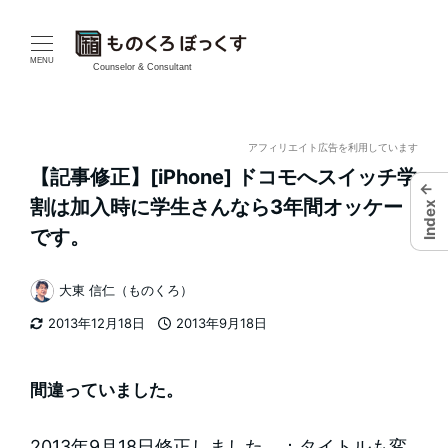
メ
イ
MENU
Counselor & Consultant
ン
コ
アフィリエイト広告を利用しています
【記事修正】[iPhone] ドコモへスイッチ学
ン
←
割は加入時に学生さんなら3年間オッケー
Index
テ
です。
ン
大東 信仁（ものくろ）
著
ツ
2013年12月18日
2013年9月18日
者
更新日
投稿日
へ
移
間違っていました。
動
2013年9月18日修正しました。：タイトルも変