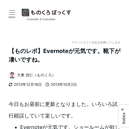
メ
イ
MENU
Counselor & Consultant
ン
コ
アフィリエイト広告を利用しています
【ものレポ】Evernoteが元気です。靴下が
ン
凄いですね。
テ
大東 信仁（ものくろ）
ン
著
2013年12月18日
2013年10月2日
者
ツ
更新日
投稿日
へ
今日もお昼前に更新となりました。いろいろ試
←
移
Index
行錯誤していて楽しいです。
動
Evernoteが元気です。ショールームが欲し