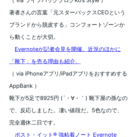
（ via ライフハックブログKo’s Style ）
著者さんの言葉「元スターバックスCEOという
ブランドから脱皮する」コンフォートゾーンか
ら動くことが大切。
Evernoteが記者会見を開催。近況のほかに
「靴下」を売る理由も紹介。
（ via iPhoneアプリ/iPadアプリをおすすめする
AppBank ）
靴下が5足で8925円 (´・∀・｀) 靴下屋の孫なの
で、反応しました。凄い値段だ。5色なので、
完全週休二日です。
ポスト・イット® 強粘着ノート Evernote