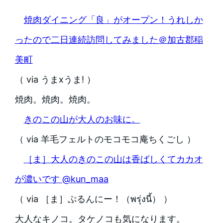
焼肉ダイニング「良」がオープン！うれしか
ったので二日連続訪問してみました＠加古郡稲
美町
（ via うまxうま! ）
焼肉。焼肉。焼肉。
きのこの山が大人のお味に。
（ via 羊毛フェルトのモコモコ庵ちくごし ）
［ま］大人のきのこの山は香ばしくてカカオ
が濃いです @kun_maa
（ via ［ま］ぷるんにー！（พรุ่งนี้） ）
大人なキノコ。タケノコも気になります。