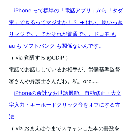
iPhone って標準の「電話アプリ」から「タダ
電」できるってマジすか！？ → はい、思いっき
りマジです。てかそれが普通です。ドコモ も
au も ソフトバンク も関係ないんです。
（ via 覚醒する @CDiP ）
電話でお話ししているお相手が、労働基準監督
署さんや弁護士さんだわ。私。orz…..
iPhoneの余計なお世話機能、自動修正・大文
字入力・キーボードクリック音をオフにする方
法
（ via おまえは今までスキャンした本の冊数を