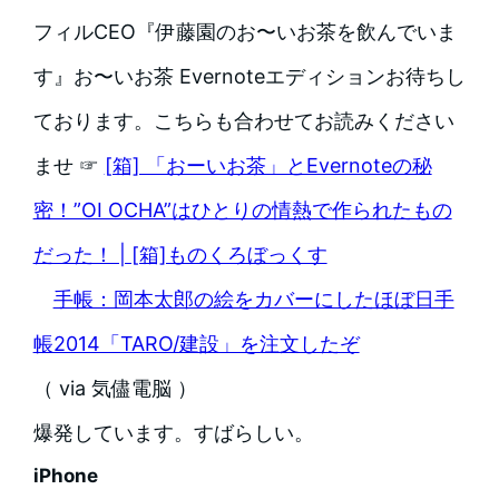
フィルCEO『伊藤園のお〜いお茶を飲んでいま
す』お〜いお茶 Evernoteエディションお待ちし
ております。こちらも合わせてお読みください
ませ ☞
[箱] 「おーいお茶」とEvernoteの秘
密！”OI OCHA”はひとりの情熱で作られたもの
だった！ | [箱]ものくろぼっくす
手帳：岡本太郎の絵をカバーにしたほぼ日手
帳2014「TARO/建設」を注文したぞ
（ via 気儘電脳 ）
爆発しています。すばらしい。
iPhone