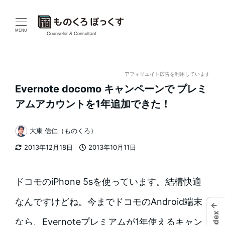
メ
イ
MENU
Counselor & Consultant
ン
コ
アフィリエイト広告を利用しています
Evernote docomo キャンペーンで プレミ
ン
アムアカウントを1年追加できた！
テ
大東 信仁（ものくろ）
ン
著
2013年12月18日
2013年10月11日
者
ツ
更新日
投稿日
へ
ドコモのiPhone 5sを使っています。結構快適
移
なんですけどね。今までドコモのAndroid端末
←
動
Index
なら、Evernoteプレミアムが1年使えるキャン