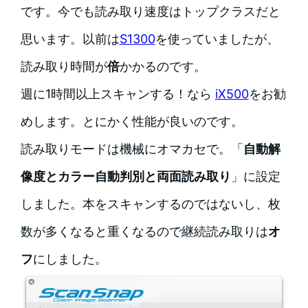
です。今でも読み取り速度はトップクラスだと
思います。以前は
S1300
を使っていましたが、
読み取り時間が
倍
かかるのです。
週に1時間以上スキャンする！なら
iX500
をお勧
めします。とにかく性能が良いのです。
読み取りモードは機械にオマカセで。「
自動解
像度とカラー自動判別と両面読み取り
」に設定
しました。本をスキャンするのではないし、枚
数が多くなると重くなるので継続読み取りは
オ
フ
にしました。