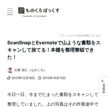
メ
イ
MENU
Counselor & Consultant
ン
コ
アフィリエイト広告を利用しています
ScanSnapとEvernoteで山ような書類をス
ン
キャンして捨てる！本棚を整理整頓でき
テ
た！
ン
大東 信仁（ものくろ）
著
ツ
2013年12月18日
2013年10月13日
者
←
更新日
投稿日
へ
Index
移
今日一日、今までたまった書類をスキャンして
動
整理していました。上の写真はその作業途中で