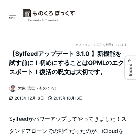
メ
イ
MENU
Counselor & Consultant
ン
コ
アフィリエイト広告を利用しています
【Sylfeedアップデート 3.1.0 】新機能を
ン
←
試す前に！初めにすることはOPMLのエク
Index
テ
スポート！復活の呪文は大切です。
ン
大東 信仁（ものくろ）
著
ツ
2013年12月18日
2013年10月16日
者
更新日
投稿日
へ
移
Sylfeedがパワーアップしてやってきました！ス
動
タンドアローンでの動作だったのが、iCloudを