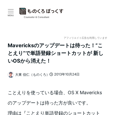
メ
イ
MENU
Counselor & Consultant
ン
コ
アフィリエイト広告を利用しています
Mavericksのアップデートは待った！”こ
ン
とえり”で単語登録ショートカットが 新し
テ
いOSから消えた！
ン
2013年10月24日
大東 信仁（ものくろ）
投稿日
著
ツ
者
へ
ことえりを使っている場合、OS X Mavericks
移
のアップデートは待った方が良いです。
動
理由は『ことえり単語登録のショートカット