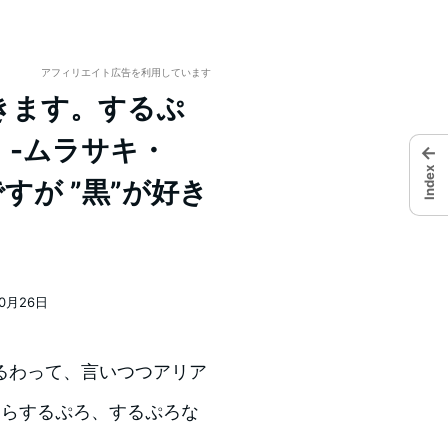
アフィリエイト広告を利用しています
きます。するぷ
。-ムラサキ・
←
Index
すが ”黒”が好き
10月26日
るわって、言いつつアリア
ならするぷろ、するぷろな