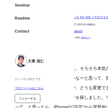
らもぶろぐ。
Seminar
するぷろ for iOS（ブログ
Readme
500円
(2013.10.26時点)
Contact
Gachatech
posted with
ポチレバ
大東 信仁
ということで、使っていました。そろそろ本気
背景色が結構目にやさしくないなーと思って、
カンパチが好きです。
ないのか？と思っていましたが、どうも変更で
プロフィールはこちら
で、必死にするぷろのメニューを探しました。
フォローする
って。と思ったら、iPhoneの”設定”から背景