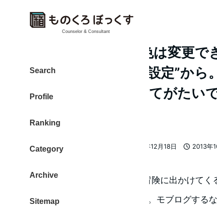
Counselor & Consultant
『するぷろ』背景色は変更で
ろの中からでなく”設定”から
Search
黒・白- どの色も捨てがたいで
Profile
です。
Ranking
大東 信仁（ものくろ）
2013年12月18日
2013年
Category
著
更新日
投稿日
者
Archive
最近モブログの可能性を探す冒険に出かけてく
ハンを出発した ものくろ です。モブログする
Sitemap