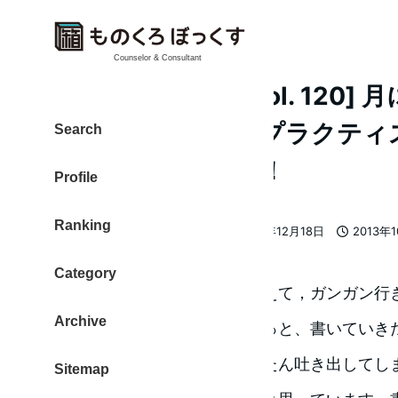
Counselor & Consultant
[日刊 20131026 Vol. 120
テナンス。カイロプラクティ
Search
フレッシュしたよ！
Profile
Ranking
大東 信仁（ものくろ）
2013年12月18日
2013年
著
更新日
投稿日
者
Category
昨日のしんどさがキレイに消えて，ガンガン行
Archive
（この記事を含む）です。もっと、書いていき
まで溜まっている思考をいったん吐き出してし
Sitemap