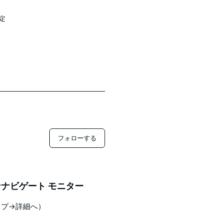
設定
フォローする
ナビゲート モニター
ップ→詳細へ）