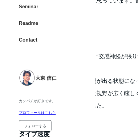
きっちりしていなくてもイイと思っています。書
Seminar
から。
Readme
そんな土曜日でした。
カイロプラクティス
Contact
月に一度の体のメンテナンス。”交感神経が張り
た。
大東 信仁
天気の変化に対して、体の不調が出る状態にな
正してもらいました。施術後に視野が広く眩し
カンパチが好きです。
くなっていたことを認識しました。
プロフィールはこちら
フォローする
タイプ速度