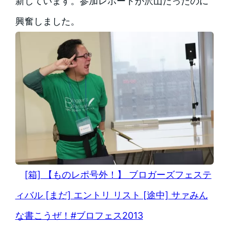
新しています。参加レポートが沢山だったのに
興奮しました。
[箱] 【ものレポ号外！】 ブロガーズフェステ
ィバル [まだ] エントリ リスト [途中] サァみん
な書こうぜ！#ブロフェス2013