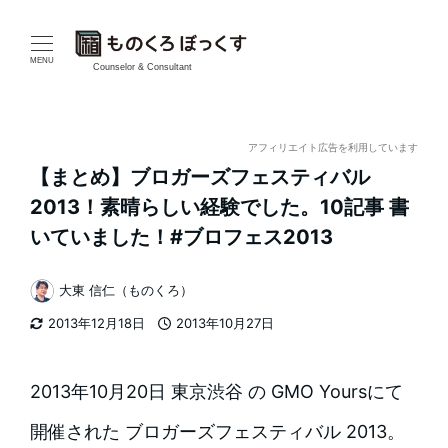
メ
イ
MENU
Counselor & Consultant
ン
コ
アフィリエイト広告を利用しています
【まとめ】ブロガーズフェスティバル
ン
2013！素晴らしい経験でした。10記事 書
テ
いていました！#ブロフェス2013
ン
大東 信仁（ものくろ）
著
ツ
2013年12月18日
2013年10月27日
者
更新日
投稿日
へ
移
2013年10月20日 東京渋谷 の GMO Yoursにて
動
開催された ブロガーズフェスティバル 2013。