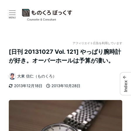
メ
イ
MENU
Counselor & Consultant
ン
コ
アフィリエイト広告を利用しています
[日刊 20131027 Vol. 121] やっぱり腕時計
ン
が好き。オーバーホールは予算が凄い。
テ
大東 信仁（ものくろ）
←
ン
著
Index
2013年12月18日
2013年10月28日
者
ツ
更新日
投稿日
へ
移
動