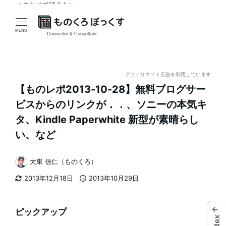
✓ あわせて読みたい
メ
イ
MENU
Counselor & Consultant
ン
コ
アフィリエイト広告を利用しています
【ものレポ2013-10-28】無料ブログサー
ン
ビスからのリンクが．．、ソニーの本気キ
テ
タ、Kindle Paperwhite 新型が素晴らし
い、など
ン
ツ
大東 信仁（ものくろ）
著
へ
2013年12月18日
2013年10月29日
者
更新日
投稿日
移
←
ピックアップ
動
Index