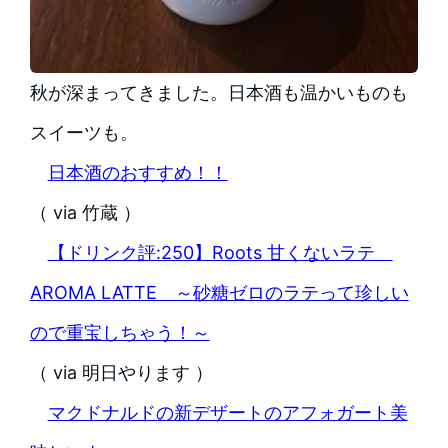
秋が深まってきました。日本酒も温かいものも
スイーツも。
日本酒のおすすめ！！
（ via 竹蔵 ）
【ドリンク評:250】Roots 甘くないラテ
AROMA LATTE ～砂糖ゼロのラテって珍しい
ので重宝しちゃう！～
（ via 明日やります ）
マクドナルドの新デザートのアフォガート美