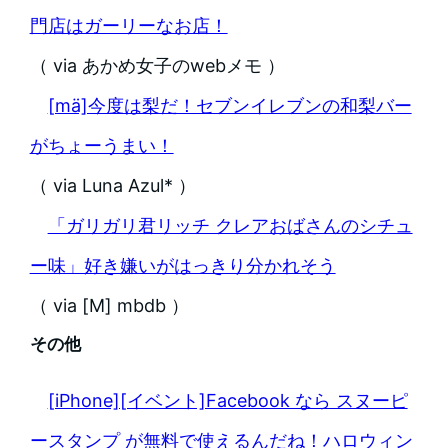
門店はガーリーなお店！
（ via あかめ女子のwebメモ ）
[mä]今度は梨だ！セブンイレブンの和梨バー
がちょーうまい！
（ via Luna Azul* ）
「ガリガリ君リッチ クレアおばさんのシチュ
ー味」好き嫌いがはっきり分かれそう
（ via [M] mbdb ）
その他
[iPhone][イベント]Facebook なら スヌーピ
ースタンプ が無料で使えるんだね！ハロウィン