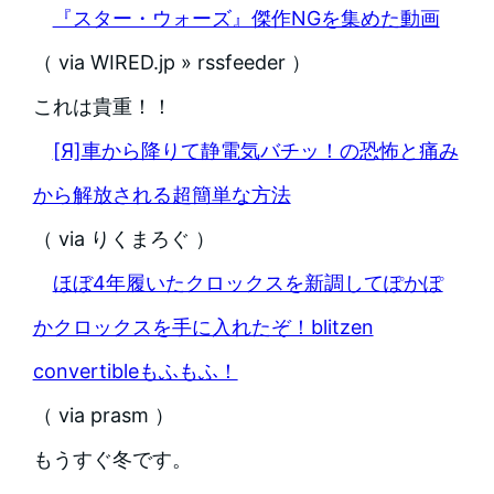
『スター・ウォーズ』傑作NGを集めた動画
（ via WIRED.jp » rssfeeder ）
これは貴重！！
[Я]車から降りて静電気バチッ！の恐怖と痛み
から解放される超簡単な方法
（ via りくまろぐ ）
ほぼ4年履いたクロックスを新調してぽかぽ
かクロックスを手に入れたぞ！blitzen
convertibleもふもふ！
（ via prasm ）
もうすぐ冬です。