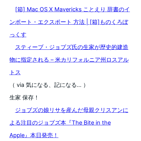
[箱] Mac OS X Mavericks ことえり 辞書のイ
ンポート・エクスポート 方法 | [箱]ものくろぼ
っくす
スティーブ・ジョブズ氏の生家が歴史的建造
物に指定される – 米カリフォルニア州ロスアル
トス
（ via 気になる、記になる… ）
生家 保存！
ジョブズの娘リサを産んだ母親クリスアンに
よる注目のジョブズ本『The Bite in the
Apple』本日発売！