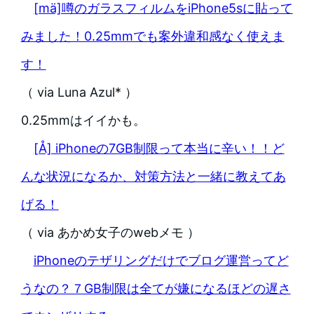
[mä]噂のガラスフィルムをiPhone5sに貼って
みました！0.25mmでも案外違和感なく使えま
す！
（ via Luna Azul* ）
0.25mmはイイかも。
[Å] iPhoneの7GB制限って本当に辛い！！ど
んな状況になるか、対策方法と一緒に教えてあ
げる！
（ via あかめ女子のwebメモ ）
iPhoneのテザリングだけでブログ運営ってど
うなの？７GB制限は全てが嫌になるほどの遅さ