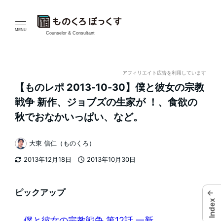
メ
イ
MENU
Counselor & Consultant
ン
コ
アフィリエイト広告を利用しています
【ものレポ 2013-10-30】僕と彼女の宗教
ン
戦争 新作、ジョブズの生家が ！、食欲の
テ
秋でおなかいっぱい、など。
ン
大東 信仁（ものくろ）
著
ツ
2013年12月18日
2013年10月30日
者
更新日
投稿日
へ
移
ピックアップ
←
Index
動
僕と彼女の宗教戦争 第12話 一新