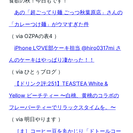
食欲の秋！今日もです！
あの「超ごってり麺 ごっつ秋葉原店」さんの
「カレーつけ麺」がウマすぎた件
（ via OZPAの表4 ）
iPhone L♡VE部ケーキ担当 @hiro0317mi さ
んのケーキはやっぱり凄かった！！
（ via ひとぅブログ ）
【ドリンク評:251】TEAS’TEA White &
Yellow ピーチティー 〜白桃、黄桃のコラボの
フレーバーティーでリラックスタイムを。〜
（ via 明日やります ）
［ま］コーヒー豆を丸かじり「ドトールコー