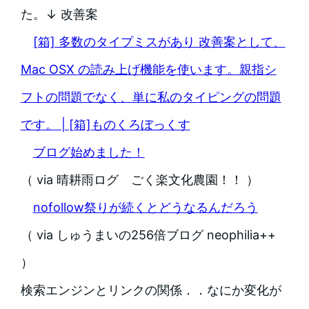
た。↓ 改善案
[箱] 多数のタイプミスがあり 改善案として、
Mac OSX の読み上げ機能を使います。親指シ
フトの問題でなく、単に私のタイピングの問題
です。 | [箱]ものくろぼっくす
ブログ始めました！
（ via 晴耕雨ログ ごく楽文化農園！！ ）
nofollow祭りが続くとどうなるんだろう
（ via しゅうまいの256倍ブログ neophilia++
）
検索エンジンとリンクの関係．．なにか変化が