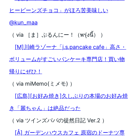
ヒービーンズチョコ」がほろ苦美味しい
@kun_maa
（ via ［ま］ぷるんにー！（พรุ่งนี้） ）
[M]川崎ラゾーナ「j.s.pancake cafe」高さ・
ボリュームがすごいパンケーキ専門店！買い物
帰りにぜひ！
（ via miMemo(ミメモ) ）
[広島][お好み焼き]久しぶりの本場のお好み焼
き「麗ちゃん」は絶品だった
（ via ツインズパパの徒然日記 Ver.2 ）
[Å] ガーデンハウスカフェ 原宿のドーナツ専