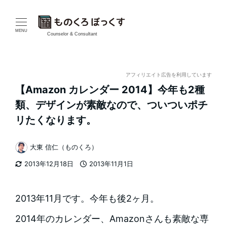
メ
イ
MENU
Counselor & Consultant
ン
コ
アフィリエイト広告を利用しています
【Amazon カレンダー 2014】今年も2種
ン
類、デザインが素敵なので、ついついポチ
テ
リたくなります。
ン
大東 信仁（ものくろ）
著
ツ
2013年12月18日
2013年11月1日
者
更新日
投稿日
へ
移
2013年11月です。今年も後2ヶ月。
動
2014年のカレンダー、Amazonさんも素敵な専