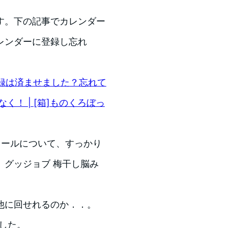
す。
下の記事でカレンダー
レンダーに登録し忘れ
Web登録は済ませました？忘れて
く！ | [箱]ものくろぼっ
のメールについて、すっかり
。グッジョブ 梅干し脳み
他に回せれるのか．．。
ました。