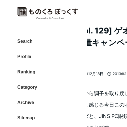
Counselor & Consultant
[日刊 20131106 Vol. 12
iTunesカードの増量キャン
Search
っかり忘れていた。
Profile
Ranking
大東 信仁（ものくろ）
2013年12月18日
2013年
著
更新日
投稿日
者
Category
おかげさまで、今日の昼過ぎから調子を取り戻
Archive
な、体調の良さがありがたいと感じる今日この
すこしでも疲れがマシになればと、JiNS PC
Sitemap