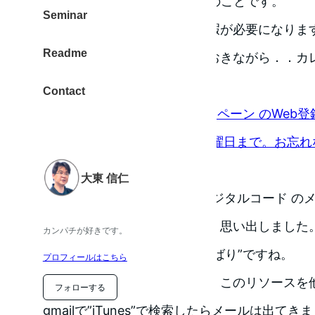
が、仕上がりまで10日必要とのことです。
Seminar
視力補正があると何かと手間暇が必要になりま
Readme
に登録しておく！と宣言しておきながら．．カ
る．．失態をやらかしました。
Contact
[箱] iTunes card 増量キャンペーン の
いました。登録は10月29日火曜日まで。お忘れな
くす
大東 信仁
キャンペーンのiTunes増量 デジタルコード 
忘れていました。今日、偶然！思い出しました
カンパチが好きです。
そ！って、これは不要な”がんばり”ですね。
プロフィールはこちら
タスク管理をきちんとすると、このリソースを
フォローする
gmailで”iTunes”で検索したらメールは出てき