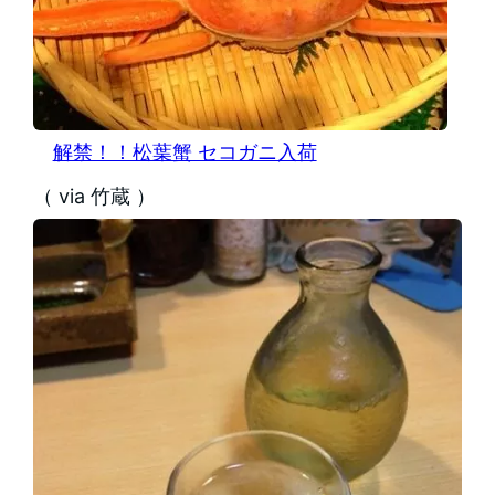
解禁！！松葉蟹 セコガニ入荷
（ via 竹蔵 ）