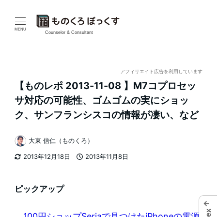
メ
イ
MENU
Counselor & Consultant
ン
コ
アフィリエイト広告を利用しています
【ものレポ 2013-11-08 】M7コプロセッ
ン
サ対応の可能性、ゴムゴムの実にショッ
テ
ク、サンフランシスコの情報が凄い、など
ン
大東 信仁（ものくろ）
著
ツ
2013年12月18日
2013年11月8日
者
更新日
投稿日
へ
移
ピックアップ
←
動
100円ショップSeriaで見つけたiPhoneの電源