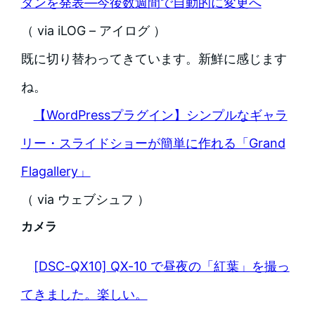
タンを発表―今後数週間で自動的に変更へ
（ via iLOG – アイログ ）
既に切り替わってきています。新鮮に感じます
ね。
【WordPressプラグイン】シンプルなギャラ
リー・スライドショーが簡単に作れる「Grand
Flagallery」
（ via ウェブシュフ ）
カメラ
[DSC-QX10] QX-10 で昼夜の「紅葉」を撮っ
てきました。楽しい。