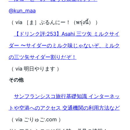
@kun_maa
（ via ［ま］ぷるんにー！（พรุ่งนี้） ）
【ドリンク評:253】Asahi 三ツ矢 ミルクサイ
ダー 〜サイダーのミルク味じゃないぞ、ミルク
の三ツ矢サイダー割りだぞ！
（ via 明日やります ）
その他
サンフランシスコ旅行基礎知識 インターネッ
トや空港へのアクセス 交通機関の利用方法など
（ via ごりゅご.com ）