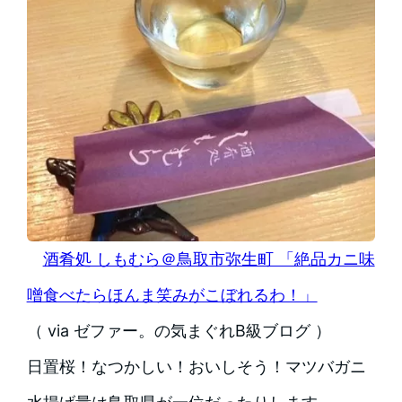
酒肴処 しもむら＠鳥取市弥生町 「絶品カニ味
噌食べたらほんま笑みがこぼれるわ！」
（ via ゼファー。の気まぐれB級ブログ ）
日置桜！なつかしい！おいしそう！マツバガニ