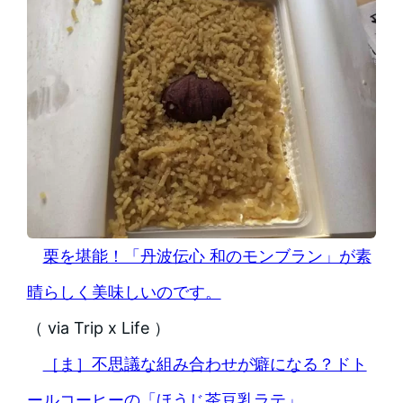
栗を堪能！「丹波伝心 和のモンブラン」が素
晴らしく美味しいのです。
（ via Trip x Life ）
［ま］不思議な組み合わせが癖になる？ドト
ールコーヒーの「ほうじ茶豆乳ラテ」