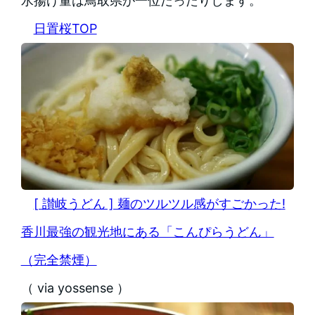
水揚げ量は鳥取県が一位だったりします。
日置桜TOP
[ 讃岐うどん ] 麺のツルツル感がすごかった!
香川最強の観光地にある「こんぴらうどん」
（完全禁煙）
（ via yossense ）