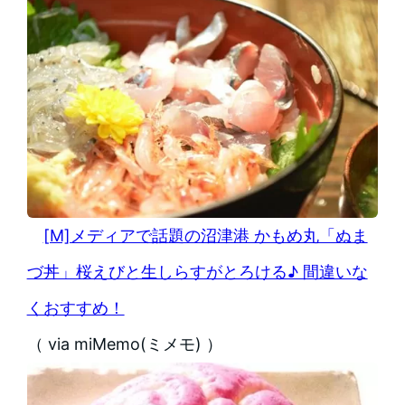
[M]メディアで話題の沼津港 かもめ丸「ぬま
づ丼」桜えびと生しらすがとろける♪ 間違いな
くおすすめ！
（ via miMemo(ミメモ) ）