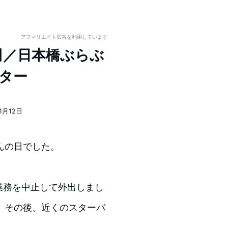
アフィリエイト広告を利用しています
4] 梅田／日本橋ぶらぶ
キター
11月12日
んの日でした。
”業務を中止して外出しまし
。その後、近くのスターバ