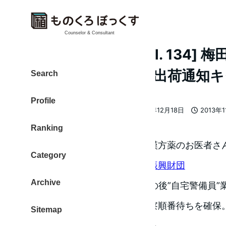
Counselor & Consultant
[日刊 20131112 Vol. 13
ら そして kindleの出荷通知
Search
Profile
大東 信仁（ものくろ）
2013年12月18日
2013年
著
更新日
投稿日
Ranking
者
今日は月に一度、行っている漢方薬のお医者さ
Category
一般財団法人大阪漢方医学振興財団
Archive
朝10時までブログを更新、その後”自宅警備員
た。
病院に早めについて、診察順番待ちを確保
Sitemap
ックスにてブログを一本あげる。