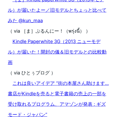
ル）が届いたよー／旧モデルとちょっと比べて
みた @kun_maa
（ via ［ま］ぷるんにー！（พรุ่งนี้） ）
Kindle Paperwhite 3G（2013 ニューモデ
ル）が届いた！開封の儀＆旧モデルとの比較動
画
（ via ひとぅブログ ）
これは良いアイデア “街の本屋さん助けます…
書店がKindleを売ると電子書籍の売上の一部を
受け取れるプログラム、アマゾンが発表 : ギズ
モード・ジャパン”