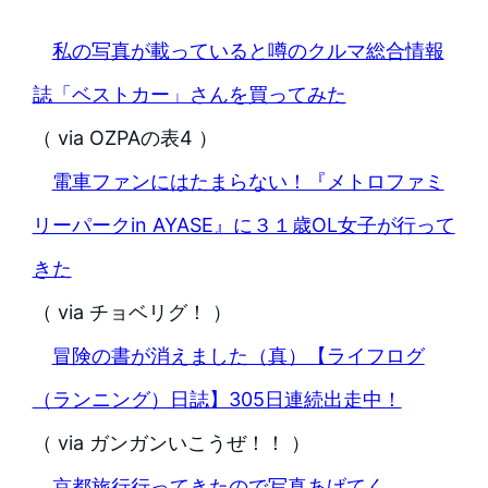
私の写真が載っていると噂のクルマ総合情報
誌「ベストカー」さんを買ってみた
（ via OZPAの表4 ）
電車ファンにはたまらない！『メトロファミ
リーパークin AYASE』に３１歳OL女子が行って
きた
（ via チョベリグ！ ）
冒険の書が消えました（真）【ライフログ
（ランニング）日誌】305日連続出走中！
（ via ガンガンいこうぜ！！ ）
京都旅行行ってきたので写真あげてく