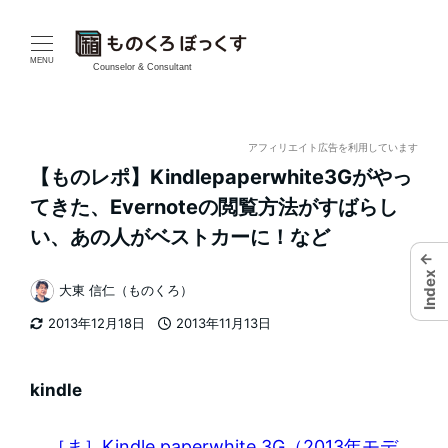
メ
イ
MENU
Counselor & Consultant
ン
コ
アフィリエイト広告を利用しています
【ものレポ】Kindlepaperwhite3Gがやっ
ン
てきた、Evernoteの閲覧方法がすばらし
テ
い、あの人がベストカーに！など
←
ン
Index
大東 信仁（ものくろ）
著
ツ
2013年12月18日
2013年11月13日
者
更新日
投稿日
へ
移
kindle
動
［ま］Kindle paperwhite 3G（2013年モデ