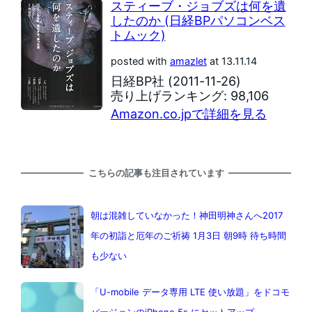
スティーブ・ジョブズは何を遺
したのか (日経BPパソコンベス
トムック)
posted with
amazlet
at 13.11.14
日経BP社 (2011-11-26)
売り上げランキング: 98,106
Amazon.co.jpで詳細を見る
こちらの記事も注目されています
朝は混雑していなかった！神田明神さんへ2017
年の初詣と厄年のご祈祷 1月3日 朝9時 待ち時間
も少ない
「U-mobile データ専用 LTE 使い放題」をドコモ
バージョンのiPhone 5s にセットアップ