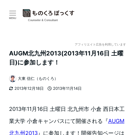
メ
イ
MENU
Counselor & Consultant
ン
コ
アフィリエイト広告を利用しています
AUGM北九州2013(2013年11月16日 土曜
ン
日)に参加します！
テ
大東 信仁（ものくろ）
ン
著
2013年12月18日
2013年11月14日
者
ツ
更新日
投稿日
へ
2013年11月16日 土曜日 北九州市 小倉 西日本工
移
業大学 小倉キャンパスにて開催される『
AUGM
動
北九州2013
』に参加します！
開催告知ページは