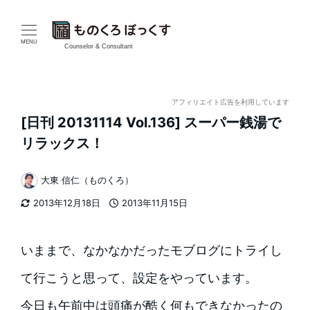
メ
イ
MENU
Counselor & Consultant
ン
コ
アフィリエイト広告を利用しています
[日刊 20131114 Vol.136] スーパー銭湯で
ン
リラックス！
テ
大東 信仁（ものくろ）
ン
著
2013年12月18日
2013年11月15日
者
ツ
更新日
投稿日
へ
いままで、なかなかだったモブログにトライし
移
て行こうと思って、設定をやっています。
動
今日も午前中は頭痛が酷く何もできなかったの