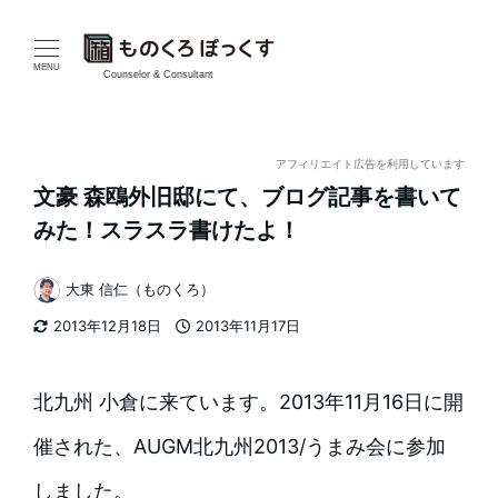
メ
イ
MENU
Counselor & Consultant
ン
コ
アフィリエイト広告を利用しています
文豪 森鴎外旧邸にて、ブログ記事を書いて
ン
みた！スラスラ書けたよ！
テ
大東 信仁（ものくろ）
ン
著
2013年12月18日
2013年11月17日
者
ツ
更新日
投稿日
へ
北九州 小倉に来ています。2013年11月16日に開
移
催された、AUGM北九州2013/うまみ会に参加
動
しました。