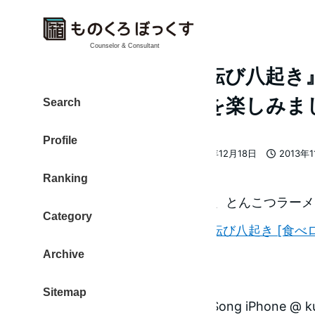
Counselor & Consultant
『麺屋人生劇場 七転び八起き
とんこつラーメンを楽しみま
Search
Profile
大東 信仁（ものくろ）
2013年12月18日
2013年1
著
更新日
投稿日
Ranking
者
2013年11月17日 お昼ご飯にて、とんこつラ
Category
麺屋人生劇場 七転び八起き [食べ
Archive
Sitemap
前日のうまみ会にて、Singer Song iPhone @ 