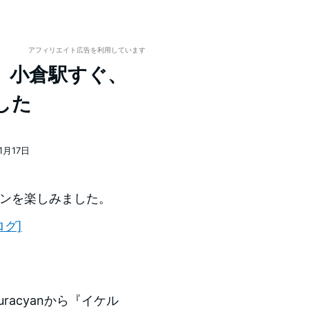
アフィリエイト広告を利用しています
』小倉駅すぐ、
した
1月17日
ーメンを楽しみました。
ログ]
kuracyanから『イケル