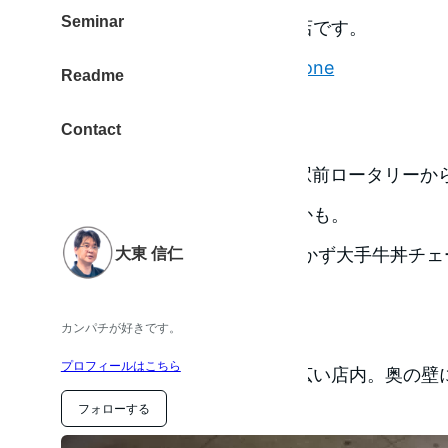
Seminar
で！』と、教えてもらったお店です。
Singer Song iPhone
Readme
Contact
JR 小倉駅から徒歩1分です。駅前ロータリー
なので、知らないと見落とすかも。
大東 信仁
実際、前日にものくろ は気づかず大手牛丼チ
た。
カンパチが好きです。
プロフィールはこちら
Ｌ字の店内なので、予想より広い店内。奥の壁
フォローする
リーが書かれています。